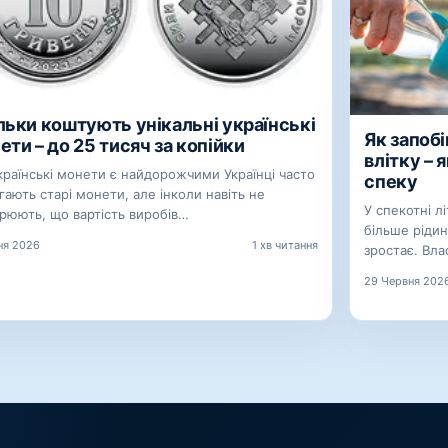
льки коштують унікальні українські
Як запоб
ети – до 25 тисяч за копійки
влітку – 
країнські монети є найдорожчими Українці часто
спеку
гають старі монети, але інколи навіть не
У спекотні л
зрюють, що вартість виробів…
більше рідин
ня 2026
1 хв читання
зростає. Вл
29 Червня 202