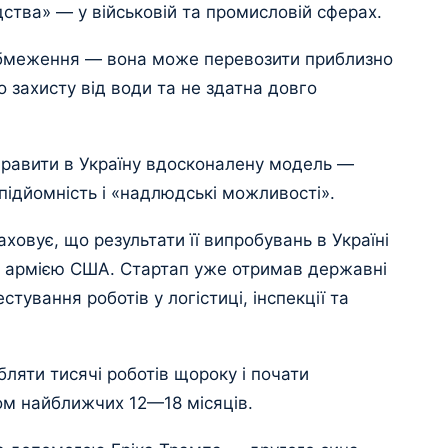
ства» — у військовій та промисловій сферах.
бмеження — вона може перевозити приблизно
о захисту від води та не здатна довго
правити в Україну вдосконалену модель —
ідйомність і «надлюдські можливості».
аховує, що результати її випробувань в Україні
 з армією США. Стартап уже отримав державні
тування роботів у логістиці, інспекції та
ляти тисячі роботів щороку і почати
ом найближчих 12—18 місяців.