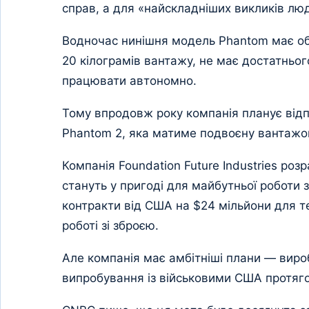
справ, а для «найскладніших викликів люд
Водночас нинішня модель Phantom має о
20 кілограмів вантажу, не має достатньог
працювати автономно.
Тому впродовж року компанія планує від
Phantom 2, яка матиме подвоєну вантажоп
Компанія Foundation Future Industries розр
стануть у пригоді для майбутньої роботи
контракти від США на $24 мільйони для тес
роботі зі зброєю.
Але компанія має амбітніші плани — вироб
випробування із військовими США протяг