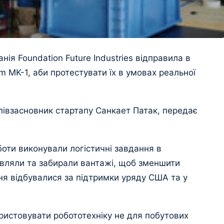
ія Foundation Future Industries відправила в
m MK-1, аби протестувати їх в умовах реальної
співзасновник стартапу Санкает Патак, передає
боти виконували логістичні завдання в
вляли та забирали вантажі, щоб зменшити
ня відбувалися за підтримки уряду США та у
ристовувати робототехніку не для побутових