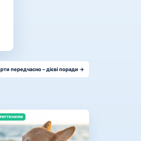
рти передчасно – дієві поради →
КРИТТЯ НАУКИ