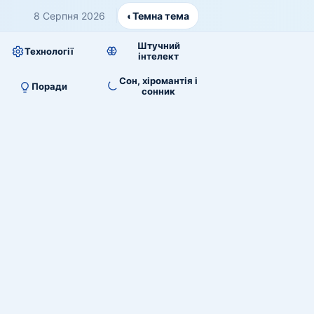
8 Серпня 2026
◐
Темна тема
Штучний
Технології
інтелект
Сон, хіромантія і
Поради
сонник