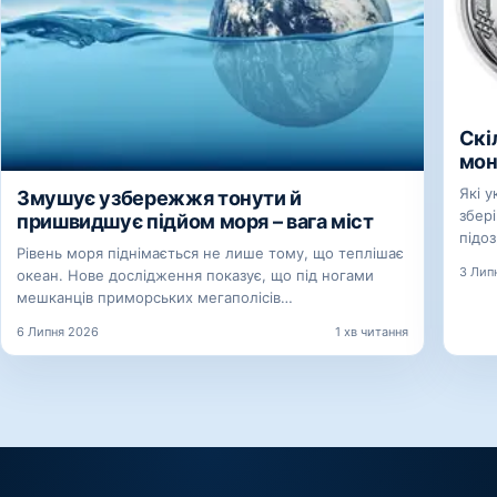
Скі
мон
Які у
Змушує узбережжя тонути й
збері
пришвидшує підйом моря – вага міст
підо
Рівень моря піднімається не лише тому, що теплішає
3 Лип
океан. Нове дослідження показує, що під ногами
мешканців приморських мегаполісів…
6 Липня 2026
1 хв читання