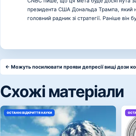
CNBC пише, що ця мета буде досягнута з
президента США Дональда Трампа, який н
головний радник зі стратегії. Раніше він 
← Можуть посилювати прояви депресії вищі дози к
Схожі матеріали
ОСТАННІ ВІДКРИТТЯ НАУКИ
ОСТА