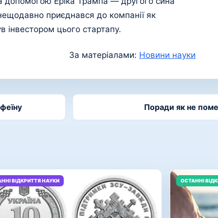
а допомогою Еріка Трампа — другого сина
ещодавно приєднався до компанії як
був інвестором цього стартапу.
За матеріалами:
Новини науки
офеїну
Поради як не поме
ННІ ВІДКРИТТЯ НАУКИ
ОСТАННІ ВІД