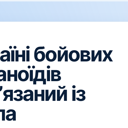
аїні бойових
аноїдів
ʼязаний із
па