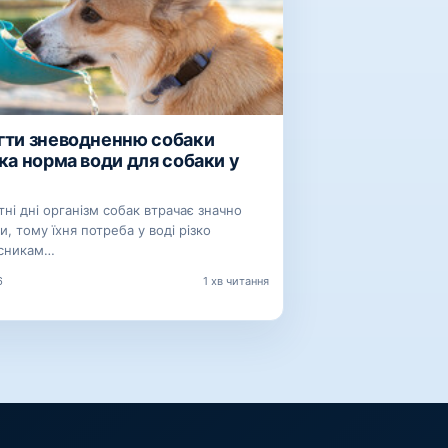
ігти зневодненню собаки
яка норма води для собаки у
ітні дні організм собак втрачає значно
и, тому їхня потреба у воді різко
асникам…
6
1 хв читання