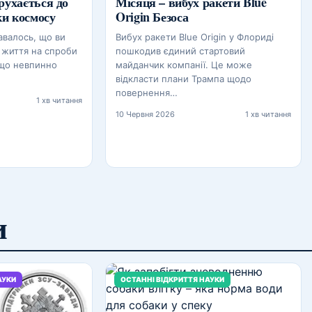
рухається до
Місяця – вибух ракети Blue
ки космосу
Origin Безоса
авалось, що ви
Вибух ракети Blue Origin у Флориді
 життя на спроби
пошкодив єдиний стартовий
 що невпинно
майданчик компанії. Це може
відкласти плани Трампа щодо
повернення…
1 хв читання
10 Червня 2026
1 хв читання
и
АУКИ
ОСТАННІ ВІДКРИТТЯ НАУКИ