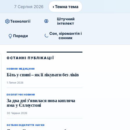
7 Серпня 2026
◐
Темна тема
Штучний
Технології
інтелект
Сон, хіромантія і
Поради
сонник
ОСТАННІ ПУБЛІКАЦІЇ
НОВИНИ МЕДИЦИНИ
Біль у спині – як її лікувати без ліків
1 Липня 2026
ЕКОЛОГІЧНІ НОВИНИ
За два дні з’явилася нова кипляча
яма у Єллоустоні
30 Червня 2026
ОСТАННІ ВІДКРИТТЯ НАУКИ