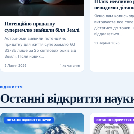
Шлях невпинно 
невидимої ділян
Якщо вам колись зд
Потенційно придатну
витрачаєте все своє
дістатися до точки,
суперземлю знайшли біля Землі
віддаляється…
Астрономи виявили потенційно
13 Червня 2026
придатну для життя суперземлю GJ
3378b лише за 25 світлових років від
Землі. Після нових…
5 Липня 2026
1 хв читання
ВІДКРИТТЯ
Останні відкриття наук
ОСТАННІ ВІДКРИТТЯ НАУКИ
ОСТАННІ ВІДКРИТТЯ Н