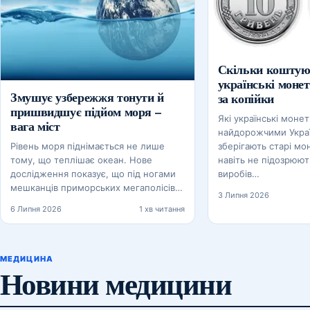
Скільки коштую
українські монет
Змушує узбережжя тонути й
за копійки
пришвидшує підйом моря –
Які українські монет
вага міст
найдорожчими Украї
Рівень моря піднімається не лише
зберігають старі мо
тому, що теплішає океан. Нове
навіть не підозрюют
дослідження показує, що під ногами
виробів…
мешканців приморських мегаполісів…
3 Липня 2026
6 Липня 2026
1 хв читання
МЕДИЦИНА
Новини медицини