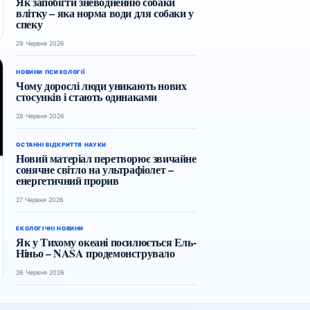
Як запобігти зневодненню собаки
влітку – яка норма води для собаки у
спеку
29 Червня 2026
НОВИНИ ПСИХОЛОГІЇ
Чому дорослі люди уникають нових
стосунків і стають одинаками
28 Червня 2026
ОСТАННІ ВІДКРИТТЯ НАУКИ
Новий матеріал перетворює звичайне
сонячне світло на ультрафіолет –
енергетичний прорив
27 Червня 2026
ЕКОЛОГІЧНІ НОВИНИ
Як у Тихому океані посилюється Ель-
Ніньо – NASA продемонструвало
26 Червня 2026