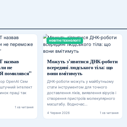
НОВІТНІ ТЕХНОЛОГІЇ
T назвав
Можуть з’явитися ДНК-роботи
оли не
всередині людського тіла: що
“Я помилявся”
вони вмітимуть
тор OpenAI Сем
ДНК-роботи можуть у майбутньому
 штучний інтелект
стати інструментом для точного
инок праці так
доставлення ліків, виявлення вірусів і
створення пристроїв молекулярного
масштабу. Водночас…
1 хв читання
4 Червня 2026
1 хв читання