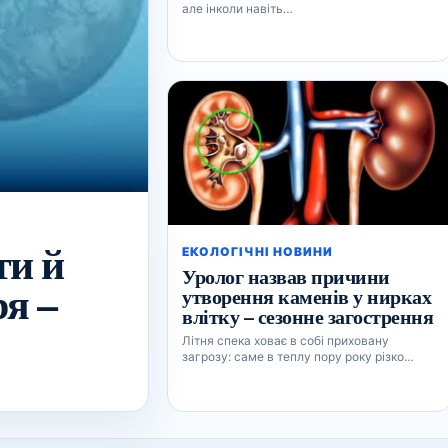
але інколи навіть…
ти й
ЕКОЛОГІЧНІ НОВИНИ
Уролог назвав причини
я –
утворення каменів у нирках
влітку – сезонне загострення
Літня спека ховає в собі приховану
загрозу: саме в теплу пору року різко…