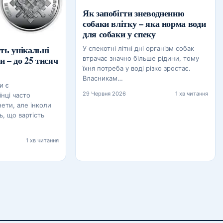
Як запобігти зневодненню
собаки влітку – яка норма води
для собаки у спеку
ть унікальні
У спекотні літні дні організм собак
и – до 25 тисяч
втрачає значно більше рідини, тому
їхня потреба у воді різко зростає.
Власникам…
и є
29 Червня 2026
1 хв читання
нці часто
нети, але інколи
ь, що вартість
1 хв читання