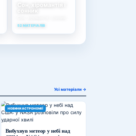
Сон, хіромантія і
сонник
Сон, хіромантія і сонник
52 МАТЕРІАЛІВ
Усі матеріали →
НОВИНИ АСТРОНОМІЇ
Вибухнув метеор у небі над