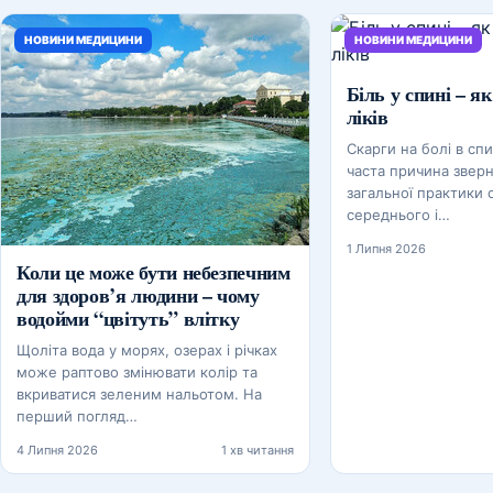
НОВИНИ МЕДИЦИНИ
НОВИНИ МЕДИЦИНИ
Біль у спині – як
ліків
Скарги на болі в спи
часта причина зверн
загальної практики
середнього і…
1 Липня 2026
Коли це може бути небезпечним
для здоров’я людини – чому
водойми “цвітуть” влітку
Щоліта вода у морях, озерах і річках
може раптово змінювати колір та
вкриватися зеленим нальотом. На
перший погляд…
4 Липня 2026
1 хв читання