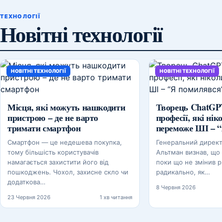
ТЕХНОЛОГІЇ
Новітні технології
НОВІТНІ ТЕХНОЛОГІЇ
НОВІТНІ ТЕХНОЛОГІЇ
Місця, які можуть нашкодити
Творець ChatGP
пристрою – де не варто
професії, які нік
тримати смартфон
переможе ШІ – 
Смартфон — це недешева покупка,
Генеральний дирек
тому більшість користувачів
Альтман визнав, що
намагається захистити його від
поки що не змінив р
пошкоджень. Чохол, захисне скло чи
радикально, як…
додаткова…
8 Червня 2026
23 Червня 2026
1 хв читання