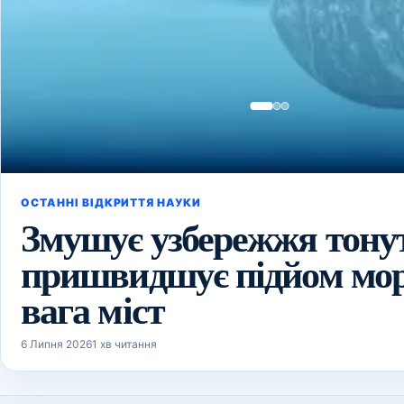
ОСТАННІ ВІДКРИТТЯ НАУКИ
Змушує узбережжя тону
пришвидшує підйом мор
вага міст
6 Липня 2026
1 хв читання