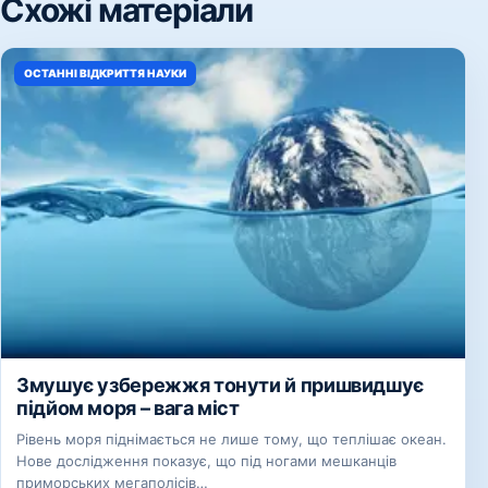
Схожі матеріали
ОСТАННІ ВІДКРИТТЯ НАУКИ
Змушує узбережжя тонути й пришвидшує
підйом моря – вага міст
Рівень моря піднімається не лише тому, що теплішає океан.
Нове дослідження показує, що під ногами мешканців
приморських мегаполісів…