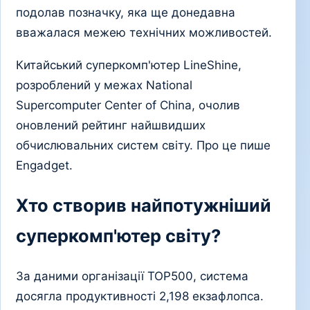
подолав позначку, яка ще донедавна
вважалася межею технічних можливостей.
Китайський суперкомп'ютер LineShine,
розроблений у межах National
Supercomputer Center of China, очолив
оновлений рейтинг найшвидших
обчислювальних систем світу. Про це пише
Engadget.
Хто створив найпотужніший
суперкомп'ютер світу?
За даними організації TOP500, система
досягла продуктивності 2,198 екзафлопса.