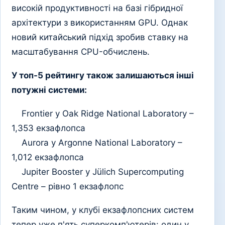
високій продуктивності на базі гібридної
архітектури з використанням GPU. Однак
новий китайський підхід зробив ставку на
масштабування CPU-обчислень.
У топ-5 рейтингу також залишаються інші
потужні системи:
Frontier у Oak Ridge National Laboratory –
1,353 екзафлопса
Aurora у Argonne National Laboratory –
1,012 екзафлопса
Jupiter Booster у Jülich Supercomputing
Centre – рівно 1 екзафлопс
Таким чином, у клубі екзафлопсних систем
тепер уже п'ять суперкомп'ютерів: один у