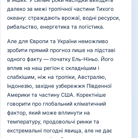
в інших. У сильні роки наслідки виходять
далеко за межі тропічної частини Тихого
океану: страждають врожаї, водні ресурси,
рибальство, енергетика та логістика.
Але для Європи та України неможливо
зробити прямий прогноз лише на підставі
одного факту — початку Ель-Ніньо. Його
вплив на наш регіон є складнішим і
слабкішим, ніж на тропіки, Австралію,
Індонезію, західне узбережжя Південної
Америки та частину США. Коректніше
говорити про глобальний кліматичний
фактор, який може вплинути на
температуру, продовольчі ринки та
екстремальні погодні явища, але не дає