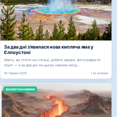
За два дні з’явилася нова кипляча яма у
Єллоустоні
Уявіть: ви стоїте на стежці, робите заміри, фотографуєте
ґрунт — а за два дні на цьому самому місці…
30 Червня 2026
1 хв читання
ЕКОЛОГІЧНІ НОВИНИ