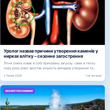
Уролог назвав причини утворення каменів у
нирках влітку – сезонне загострення
Літня спека ховає в собі приховану загрозу: саме в теплу
пору року різко зростає кількість випадків утворення та…
2 Липня 2026
1 хв читання
ЕКОЛОГІЧНІ НОВИНИ