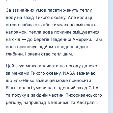
За звичайних умов пасати женуть теплу
воду на захід Тихого океану. Але коли ці
вітри слабшають або тимчасово змінюють
напрямок, тепла вода починає зміщуватися
на схід — до берегів Південної Америки. Там
вона пригнічує підйом холодної води з
глибини, і океан стає теплішим.
Цей зсув може впливати на погоду далеко
за межами Тихого океану. NASA зазначає,
що Ель-Ніньо зазвичай може приносити
більш вологі умови на південний захід США
та посуху в західній частині Тихоокеанського
регіону, наприклад в Індонезії та Австралії.