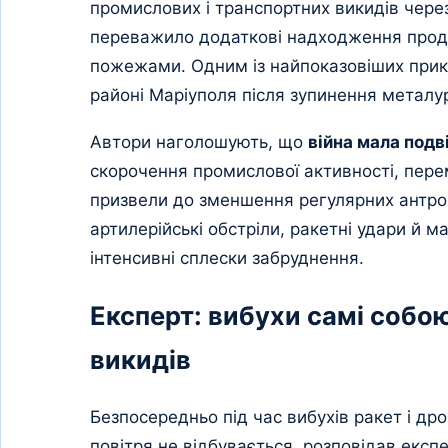
промислових і транспортних викидів через
переважило додаткові надходження продук
пожежами. Одним із найпоказовіших прикл
районі Маріуполя після зупинення металур
Автори наголошують, що
війна мала подв
скорочення промислової активності, пере
призвели до зменшення регулярних антропо
артилерійські обстріли, ракетні удари й 
інтенсивні сплески забруднення.
Експерт: вибухи самі собо
викидів
Безпосередньо під час вибухів ракет і др
повітря не відбувається, розповідав експ