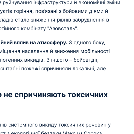
 руйнування інфраструктури й економічні зміни
тів горіння, пов’язані з бойовими діями й
адів стало зниження рівнів забруднення в
гійного комбінату "Азовсталь".
ійний вплив на атмосферу.
З одного боку,
міщення населення й зниження мобільності
генних викидів. З іншого – бойові дії,
масштабні пожежі спричиняли локальні, але
ю не спричиняють токсичних
онів системного викиду токсичних речовин у
ерт з екологічної безпеки Максим Сорока.