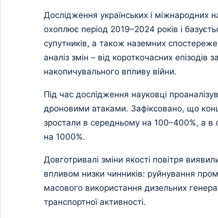
Дослідження українських і міжнародних 
охоплює період 2019–2024 років і базуєть
супутників, а також наземних спостереж
аналіз змін – від короткочасних епізодів з
накопичувального впливу війни.
Під час дослідження науковці проаналізув
дроновими атаками. Зафіксовано, що конц
зростали в середньому на 100–400%, а в 
на 1000%.
Довготривалі зміни якості повітря вияви
впливом низки чинників: руйнування пром
масового використання дизельних генерато
транспортної активності.