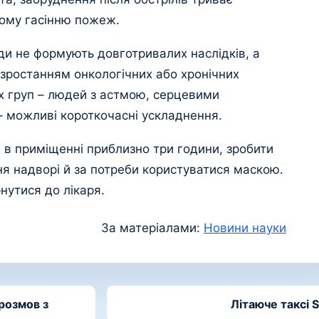
кому гасінню пожеж.
ди не формують довготривалих наслідків, а
м зростанням онкологічних або хронічних
х груп – людей з астмою, серцевими
– можливі короткочасні ускладнення.
 в приміщенні приблизно три години, зробити
я надворі й за потреби користуватися маскою.
нутися до лікаря.
За матеріалами:
Новини науки
 розмов з
Літаюче таксі 