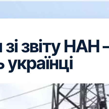
 зі звіту НАН 
 українці