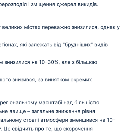
ерерозподіл і зміщення джерел викидів.
 великих містах переважно знизилися, однак у
іонах, які залежать від "брудніших" видів
м знизилися на 10–30%, але з більшою
ого знизився, за винятком окремих
регіональному масштабі над більшістю
льне явище – загальне зниження рівня
кальному стовпі атмосфери зменшився на 10–
у. Це свідчить про те, що скорочення