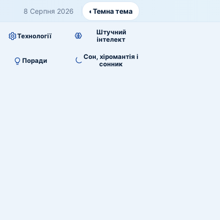
8 Серпня 2026
◐
Темна тема
Штучний
Технології
інтелект
Сон, хіромантія і
Поради
сонник