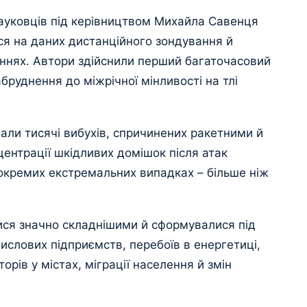
науковців під керівництвом Михайла Савенця
ся на даних дистанційного зондування й
еннях. Автори здійснили перший багаточасовий
абруднення до міжрічної мінливості на тлі
али тисячі вибухів, спричинених ракетними й
ентрації шкідливих домішок після атак
окремих екстремальних випадках – більше ніж
лися значно складнішими й сформувалися під
ислових підприємств, перебоїв в енергетиці,
рів у містах, міграції населення й змін