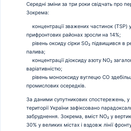
Середні зміни за три роки свідчать про п
Зокрема:
концентрації зважених частинок (TSP) у
прифронтових районах зросли на 14%;
рівень оксиду сірки SO₂ підвищився в рег
палива;
концентрації діоксиду азоту NO₂ загало
варіативністю;
рівень монооксиду вуглецю CO здебільш
промислових осередків.
За даними супутникових спостережень, у 
території України зафіксовано парадокса
забруднення. Зокрема, вміст NO₂ у верти
30% у великих містах і вздовж лінії фронт