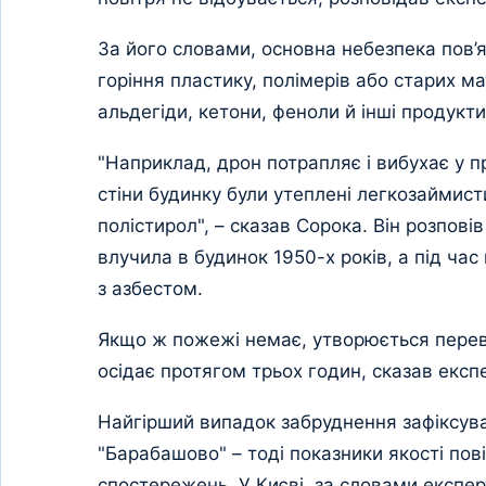
За його словами, основна небезпека пов’я
горіння пластику, полімерів або старих ма
альдегіди, кетони, феноли й інші продукт
"Наприклад, дрон потрапляє і вибухає у п
стіни будинку були утеплені легкозаймис
полістирол", – сказав Сорока. Він розпові
влучила в будинок 1950-х років, а під ча
з азбестом.
Якщо ж пожежі немає, утворюється перев
осідає протягом трьох годин, сказав експе
Найгірший випадок забруднення зафіксува
"Барабашово" – тоді показники якості пов
спостережень. У Києві, за словами експер