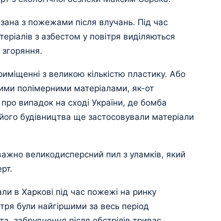
зана з пожежами після влучань. Під час
теріалів з азбестом у повітря виділяються
и згоряння.
риміщенні з великою кількістю пластику. Або
тими полімерними матеріалами, як-от
в про випадок на сході України, де бомба
с його будівництва ще застосовували матеріали
ажно великодисперсний пил з уламків, який
рт.
ли в Харкові під час пожежі на ринку
ітря були найгіршими за весь період
та, забруднення після обстрілів триває