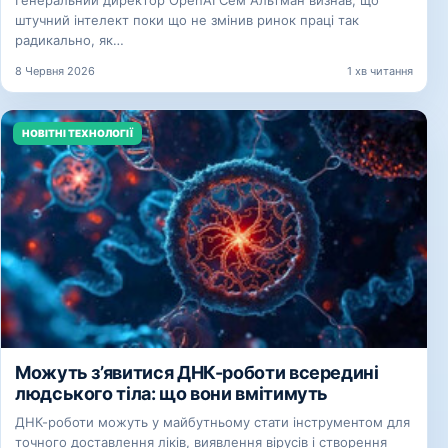
Генеральний директор OpenAI Сем Альтман визнав, що
штучний інтелект поки що не змінив ринок праці так
радикально, як…
8 Червня 2026
1 хв читання
НОВІТНІ ТЕХНОЛОГІЇ
Можуть з’явитися ДНК-роботи всередині
людського тіла: що вони вмітимуть
ДНК-роботи можуть у майбутньому стати інструментом для
точного доставлення ліків, виявлення вірусів і створення