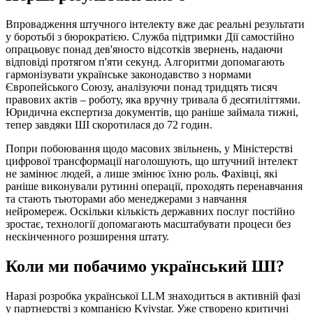
Впровадження штучного інтелекту вже дає реальні результати
у боротьбі з бюрократією. Служба підтримки Дії самостійно
опрацьовує понад дев'яносто відсотків звернень, надаючи
відповіді протягом п'яти секунд. Алгоритми допомагають
гармонізувати українське законодавство з нормами
Європейського Союзу, аналізуючи понад тридцять тисяч
правових актів – роботу, яка вручну тривала б десятиліттями.
Юридична експертиза документів, що раніше займала тижні,
тепер завдяки ШІ скоротилася до 72 годин.
Попри побоювання щодо масових звільнень, у Міністерстві
цифрової трансформації наголошують, що штучний інтелект
не замінює людей, а лише змінює їхню роль. Фахівці, які
раніше виконували рутинні операції, проходять перенавчання
та стають тьюторами або менеджерами з навчання
нейромереж. Оскільки кількість державних послуг постійно
зростає, технології допомагають масштабувати процеси без
нескінченного розширення штату.
Коли ми побачимо український ШІ?
Наразі розробка української LLM знаходиться в активній фазі
у партнерстві з компанією Kyivstar. Уже створено критичні