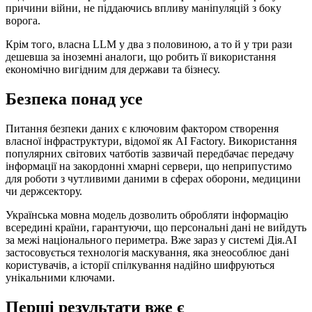
причини війни, не піддаючись впливу маніпуляцій з боку
ворога.
Крім того, власна LLM у два з половиною, а то й у три рази
дешевша за іноземні аналоги, що робить її використання
економічно вигідним для держави та бізнесу.
Безпека понад усе
Питання безпеки даних є ключовим фактором створення
власної інфраструктури, відомої як AI Factory. Використання
популярних світових чатботів зазвичай передбачає передачу
інформації на закордонні хмарні сервери, що неприпустимо
для роботи з чутливими даними в сферах оборони, медицини
чи держсектору.
Українська мовна модель дозволить обробляти інформацію
всередині країни, гарантуючи, що персональні дані не вийдуть
за межі національного периметра. Вже зараз у системі Дія.АІ
застосовується технологія маскування, яка знеособлює дані
користувачів, а історії спілкування надійно шифруються
унікальними ключами.
Перші результати вже є