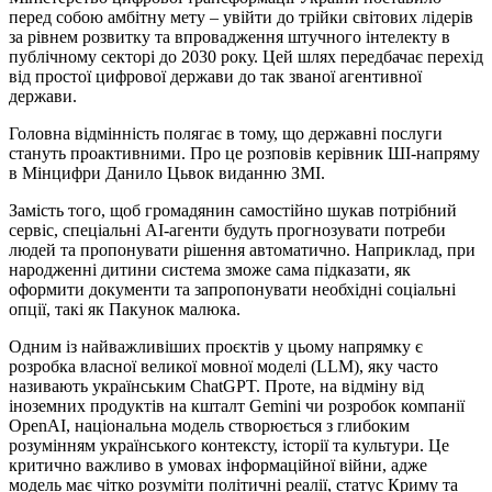
перед собою амбітну мету – увійти до трійки світових лідерів
за рівнем розвитку та впровадження штучного інтелекту в
публічному секторі до 2030 року. Цей шлях передбачає перехід
від простої цифрової держави до так званої агентивної
держави.
Головна відмінність полягає в тому, що державні послуги
стануть проактивними. Про це розповів керівник ШІ-напряму
в Мінцифри Данило Цьвок виданню ЗМІ.
Замість того, щоб громадянин самостійно шукав потрібний
сервіс, спеціальні АІ-агенти будуть прогнозувати потреби
людей та пропонувати рішення автоматично. Наприклад, при
народженні дитини система зможе сама підказати, як
оформити документи та запропонувати необхідні соціальні
опції, такі як Пакунок малюка.
Одним із найважливіших проєктів у цьому напрямку є
розробка власної великої мовної моделі (LLM), яку часто
називають українським ChatGPT. Проте, на відміну від
іноземних продуктів на кшталт Gemini чи розробок компанії
OpenAI, національна модель створюється з глибоким
розумінням українського контексту, історії та культури. Це
критично важливо в умовах інформаційної війни, адже
модель має чітко розуміти політичні реалії, статус Криму та