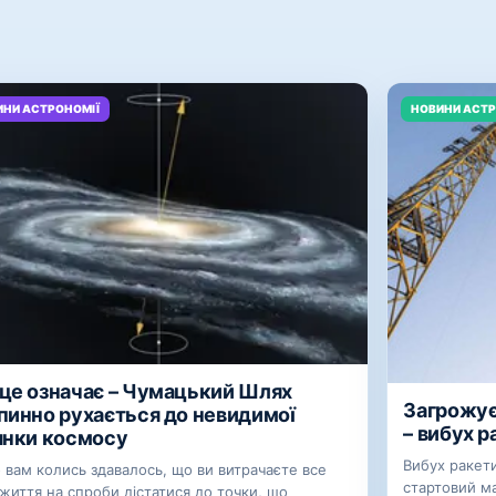
ИНИ АСТРОНОМІЇ
НОВИНИ АСТР
це означає – Чумацький Шлях
Загрожує
пинно рухається до невидимої
– вибух р
янки космосу
Вибух ракети
 вам колись здавалось, що ви витрачаєте все
стартовий м
життя на спроби дістатися до точки, що