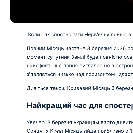
Коли і як спостерігати Черв’ячну повню в 
Повний Місяць настане 3 березня 2026 рок
момент супутник Землі буде повністю осві
найефектніше повня виглядає не в астроно
з'являється низько над горизонтом і здає
Дивіться також Кривавий Місяць 3 березн
Найкращий час для спост
Увечері 3 березня українцям варто дивити
Сонця. У Києві Місяць зійде приблизно о 17