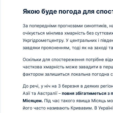
Якою буде погода для спос
За попередніми прогнозами синоптиків, на 
очікується мінлива хмарність без суттєви
Укргідрометцентру. У центральних і півд
завдяки проясненням, тоді як на заході та
Оскільки для спостереження потрібне відк
часткова хмарність може завадити в перш
фактором залишиться локальна погодна си
До речі, у ніч на 3 березня в деяких регіо
Азії та Австралії –
повня збігатиметься з
Місяцем.
Під час такого явища Місяць мо
його часто називають Кривавим. В Україн