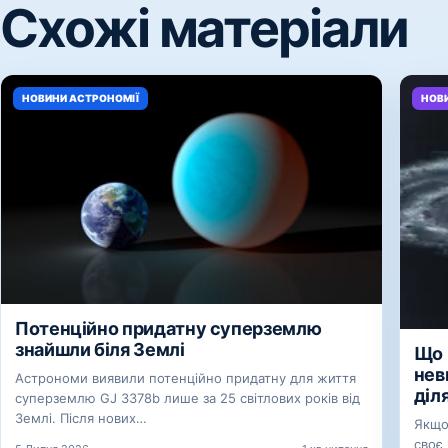
Схожі матеріали
НОВИНИ АСТРОНОМІЇ
НОВ
Потенційно придатну суперземлю
знайшли біля Землі
Що 
нев
Астрономи виявили потенційно придатну для життя
діл
суперземлю GJ 3378b лише за 25 світлових років від
Землі. Після нових…
Якщо
своє 