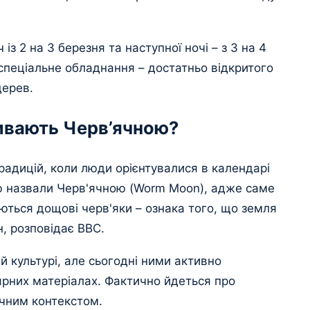
із 2 на 3 березня та наступної ночі – з 3 на 4
спеціальне обладнання – достатньо відкритого
дерев.
ивають Черв’ячною?
традицій, коли люди орієнтувалися в календарі
ю назвали Черв'ячною (Worm Moon), адже саме
ляються дощові черв'яки – ознака того, що земля
н, розповідає BBC.
й культурі, але сьогодні ними активно
лярних матеріалах. Фактично йдеться про
ичним контекстом.