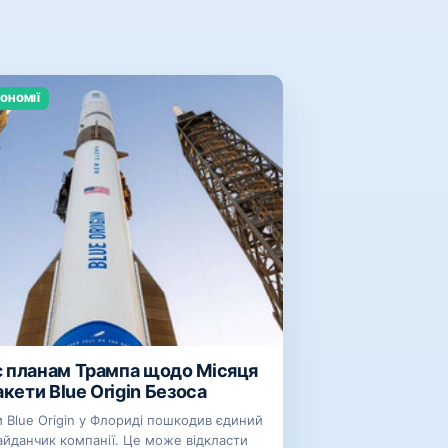
ОНОМІЇ
 планам Трампа щодо Місяця
акети Blue Origin Безоса
 Blue Origin у Флориді пошкодив єдиний
айданчик компанії. Це може відкласти