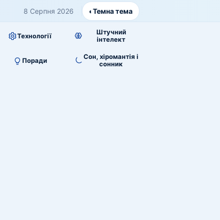
8 Серпня 2026
◐
Темна тема
Штучний
Технології
інтелект
Сон, хіромантія і
Поради
сонник