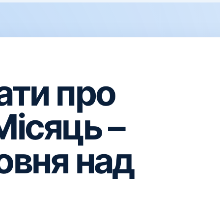
ати про
Місяць –
овня над