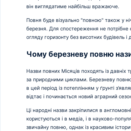
він виглядатиме найбільш вражаюче.
Повня буде візуально "повною" також у ніч 
березня. Для спостереження не потрібне 
огляду горизонту без висотних будівель і 
Чому березневу повню наз
Назви повних Місяців походять із давніх 
за природними циклами. Березневу повн
в цей період із потеплінням у ґрунті з’яв
відтає і починається новий аграрний сезо
Ці народні назви закріпилися в англомовні
користуються і в медіа, і в науково-попу
звичайну повню, однак із красивим істор