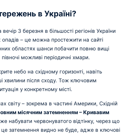
тережень в Україні?
вечір 3 березня в більшості регіонів України
х опадів – це можна простежити на сайті
енних областях шанси побачити повню вищі
 півночі можливі періодичні хмари.
рите небо на східному горизонті, навіть
і хвилини після сходу. Тож ключовим
туація у конкретному місті.
нах світу – зокрема в частині Америки, Східній
 повним місячним затемненням – Кривавим
же набувати червонуватого відтінку, через що
і це затемнення видно не буде, адже в ключові