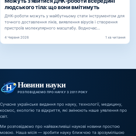
Можуть з’явитися ДНК-роботи всередині
людського тіла: що вони вмітимуть
ДНК-роботи можуть у майбутньому стати інструментом для
точного доставлення ліків, виявлення вірусів і створення
пристроїв молекулярного масштабу. Водночас…
4 Червня 2026
1 хв читання
Новини науки
РОЗПОВІДАЄМО ПРО НАУКУ З 2011 РОКУ
Сучасне українське видання про науку, технології, медицину,
космос, екологію та відкриття, які змінюють наше уявлення про
світ.
Ми розповідаємо про найважливіші наукові новини простою
мовою. Наша місія — зробити науку ближчою та зрозумілішою