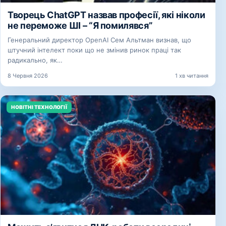
Творець ChatGPT назвав професії, які ніколи
не переможе ШІ – “Я помилявся”
Генеральний директор OpenAI Сем Альтман визнав, що
штучний інтелект поки що не змінив ринок праці так
радикально, як…
8 Червня 2026
1 хв читання
НОВІТНІ ТЕХНОЛОГІЇ